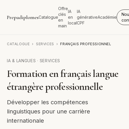
Offre
IA
IA
clés
Nou
Prepadiplomes
Catalogue
en
générative
Académie
en
con
local
CPF
main
CATALOGUE
›
SERVICES
›
FRANÇAIS PROFESSIONNEL
IA & LANGUES
·
SERVICES
Formation en français langue
étrangère professionnelle
Développer les compétences
linguistiques pour une carrière
internationale