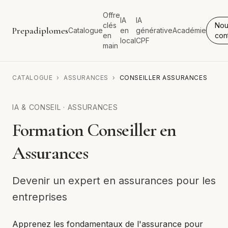
Offre
IA
IA
clés
Nou
Prepadiplomes
Catalogue
en
générative
Académie
en
con
local
CPF
main
CATALOGUE
›
ASSURANCES
›
CONSEILLER ASSURANCES
IA & CONSEIL
·
ASSURANCES
Formation Conseiller en
Assurances
Devenir un expert en assurances pour les
entreprises
Apprenez les fondamentaux de l'assurance pour